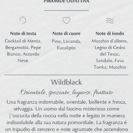
PIRAMIDE OLFATTIVA
Note di testa
Note di fondo
Note di cuore
Cocktail di Menta,
Muschio d’albero,
Pino, Lavanda,
Bergamotto,
Pepe
Legno di Cedro
Eucalipto​
Bianco, Accordo
del Texas,
Neve​
Sandalo, Fava
Tonka, Muschio​
Wildblack
Orientale, speziato, legnoso, fruttato​
Una fragranza indomabile, orientale, bollente e fresca,
selvaggia. Un uomo dal fascino misterioso come
|’oscurita della roccia nella notte e legato in maniera
indissolubile alla sua natura primordiale. La fragranza é
un tripudio di zenzero e note agrumate che accendono