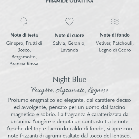
PIRAMIDE OLFATTIVA
Note di testa
Note di fondo
Note di cuore
Ginepro, Frutti di
Vetiver, Patchouli,
Salvia, Geranio,
Bosco,
Legno di Cedro​
Lavanda​
Bergamotto,
Arancia Rossa​
Night Blue
Fougère, Agrumato, Legnoso
Profumo enigmatico ed elegante, dal carattere deciso
ed avvolgente, pensato per un uomo dal fascino
magnetico e sobrio. La fragranza è caratterizzata da
un'anima fougère e denota un contrasto tra le note
fresche del top e l'accordo caldo di fondo; si apre con
note frizzanti di agrumi esaltate dal tocco del lentisco.