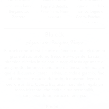
Note di testa
Note di fondo
Note di cuore
Lime, Mandarino,
Legno di Sandalo,
Foglie di Betulla,
Bergamotto,
Incenso,
Legno di
Pepe Nero, Noce
Zenzero​
Cedro, Patchouli,
Moscata​
Oakmoss​
Blurock
Agrumato, Fougère, Fresco​
Blurock conquisterà il cuore e l’anima di tutti gli uomini
grazie al suo profumo fresco e avvolgente. La sua
piramide olfattiva inizia con le note di testa agrumate di
bergamotto, limone, mandarino e arancia, continua con
quelle di cuore di cereali, salvia, lavanda e geranio, fino
ad abbracciare quelle di fondo di muschio, legno di
cedro e ambra. Questa fragranza maschile ti regala un
tocco frizzante, che esalta la tua personalità,
sprigionando un vortice di energia.​
Prodotti: ​