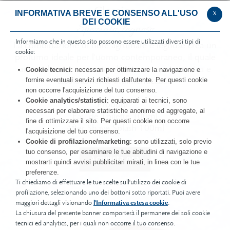
Classico
INFORMATIVA BREVE E CONSENSO ALL'USO
x
DEI COOKIE
Speziato, legnoso
Informiamo che in questo sito possono essere utilizzati diversi tipi di
La combinazione di note agrumate e legnose crea un
cookie:
profumo ideale per l'uomo contemporaneo, il quale
ama indossare accessori olfattivi unici, carismatici e
Cookie tecnici
: necessari per ottimizzare la navigazione e
fornire eventuali servizi richiesti dall'utente. Per questi cookie
assolutamente indimenticabili.​ ​
non occorre l'acquisizione del tuo consenso.
Cookie analytics/statistici
: equiparati ai tecnici, sono
Prodotti: ​​
necessari per elaborare statistiche anonime ed aggregate, al
Eau de Toilette 100ml​​
fine di ottimizzare il sito. Per questi cookie non occorre
After Shave Splash 100ml​
l'acquisizione del tuo consenso.
Cookie di profilazione/marketing
: sono utilizzati, solo previo
tuo consenso, per esaminare le tue abitudini di navigazione e
Acquista ora
mostrarti quindi avvisi pubblicitari mirati, in linea con le tue
preferenze.
Ti chiediamo di effettuare le tue scelte sull'utilizzo dei cookie di
profilazione, selezionando uno dei bottoni sotto riportati. Puoi avere
maggiori dettagli visionando
l'Informativa estesa cookie
.
La chiusura del presente banner comporterà il permanere dei soli cookie
tecnici ed analytics, per i quali non occorre il tuo consenso.