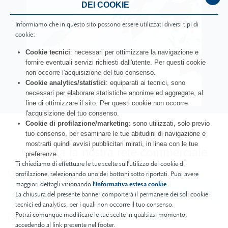
DEI COOKIE
Informiamo che in questo sito possono essere utilizzati diversi tipi di
cookie:
Cookie tecnici
: necessari per ottimizzare la navigazione e
fornire eventuali servizi richiesti dall'utente. Per questi cookie
non occorre l'acquisizione del tuo consenso.
Cookie analytics/statistici
: equiparati ai tecnici, sono
necessari per elaborare statistiche anonime ed aggregate, al
fine di ottimizzare il sito. Per questi cookie non occorre
l'acquisizione del tuo consenso.
Cookie di profilazione/marketing
: sono utilizzati, solo previo
tuo consenso, per esaminare le tue abitudini di navigazione e
Sei un distributore?
mostrarti quindi avvisi pubblicitari mirati, in linea con le tue
Contatta la nostra rete commerciale
preferenze.
Ti chiediamo di effettuare le tue scelte sull'utilizzo dei cookie di
profilazione, selezionando uno dei bottoni sotto riportati. Puoi avere
maggiori dettagli visionando
l'Informativa estesa cookie
.
La chiusura del presente banner comporterà il permanere dei soli cookie
tecnici ed analytics, per i quali non occorre il tuo consenso.
Potrai comunque modificare le tue scelte in qualsiasi momento,
accedendo al link presente nel footer.