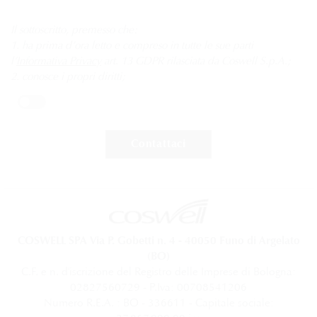
Il sottoscritto, premesso che:
1. ha prima d’ora letto e compreso in tutte le sue parti
l’
Informativa Privacy
art. 13 GDPR rilasciata da Coswell S.p.A.;
2. conosce i propri diritti;
COSWELL SPA Via P. Gobetti n. 4 - 40050 Funo di Argelato
(BO)
C.F. e n. d'iscrizione del Registro delle Imprese di Bologna:
02827560729 - P.Iva: 00708541206
Numero R.E.A. : BO - 336611 - Capitale sociale: