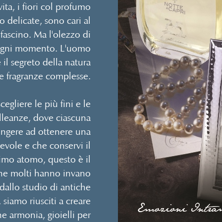
ita, i fiori col profumo
 o delicate, sono cari al
 fascino. Ma l'olezzo di
d ogni momento. L'uomo
il segreto della natura
 fragranze complesse.
cegliere le più fini e le
alleanze, dove ciascuna
iungere ad ottenere una
vole e che conservi il
timo atomo, questo è il
he molti hanno invano
 dallo studio di antiche
siamo riusciti a creare
ine armonia, gioielli per